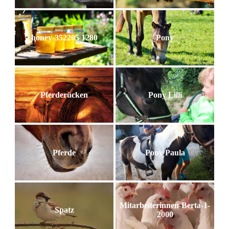
honey-352205 1280
Pony
Pferderücken
Pony Lilli
Pferde
Pony Paula
Mitarbeiterinnen-Berta-1-
Spatz
2000