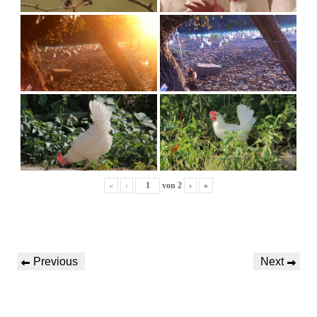
«
‹
von
2
›
»
Previous
Next