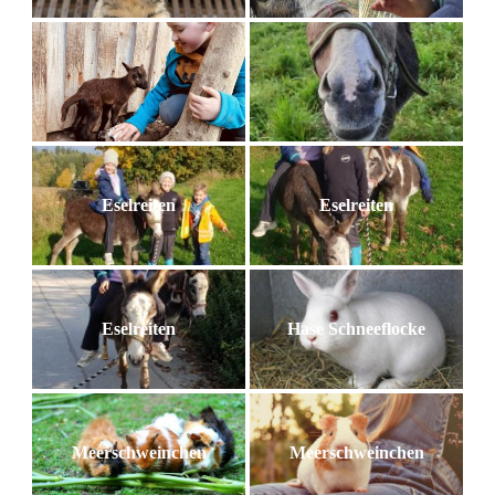
Eselreiten
Eselreiten
Eselreiten
Hase Schneeflocke
Meerschweinchen
Meerschweinchen