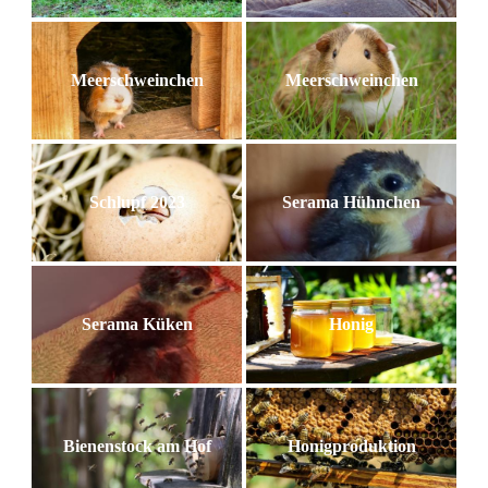
Meerschweinchen
Meerschweinchen
Schlupf 2023
Serama Hühnchen
Serama Küken
Honig
Bienenstock am Hof
Honigproduktion